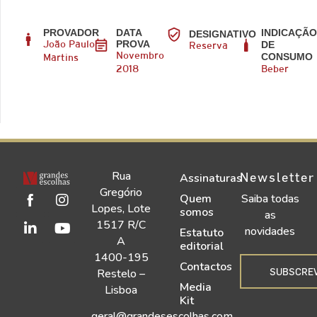
PROVADOR
DATA
INDICAÇÃ
DESIGNATIVO
PROVA
DE
João Paulo
Reserva
CONSUMO
Novembro
Martins
2018
Beber
Rua
Newsletter
Assinaturas
Gregório
Quem
Saiba todas
Lopes, Lote
somos
as
1517 R/C
novidades
Estatuto
A
editorial
1400-195
Contactos
SUBSCRE
Restelo –
Media
Lisboa
Kit
geral@grandesescolhas.com