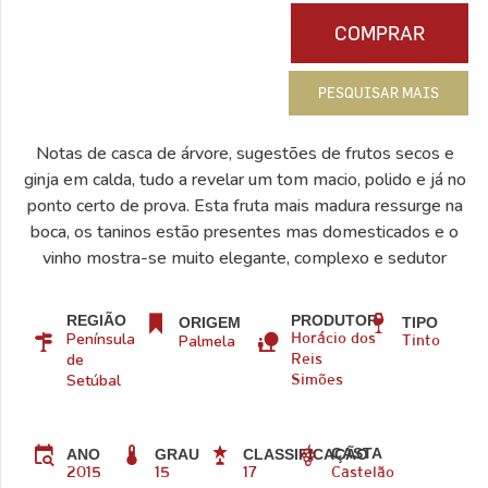
COMPRAR
PESQUISAR MAIS
Notas de casca de árvore, sugestões de frutos secos e
ginja em calda, tudo a revelar um tom macio, polido e já no
ponto certo de prova. Esta fruta mais madura ressurge na
boca, os taninos estão presentes mas domesticados e o
vinho mostra-se muito elegante, complexo e sedutor
REGIÃO
PRODUTOR
ORIGEM
TIPO
Península
Palmela
Horácio dos
Tinto
de
Reis
Setúbal
Simões
CASTA
ANO
GRAU
CLASSIFICAÇÃO
2015
15
17
Castelão