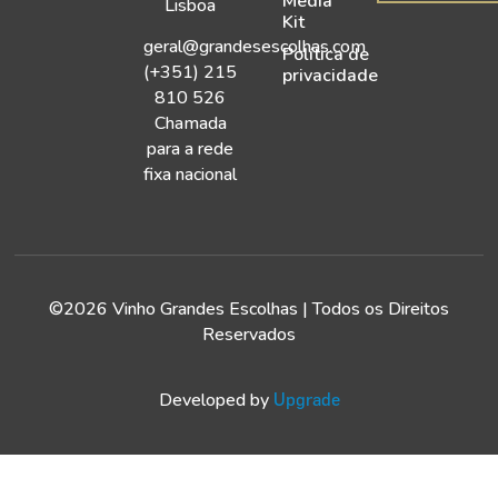
Media
Lisboa
Kit
geral@grandesescolhas.com
Política de
(+351) 215
privacidade
810 526
Chamada
para a rede
fixa nacional
©2026 Vinho Grandes Escolhas | Todos os Direitos
Reservados
Developed by
Upgrade