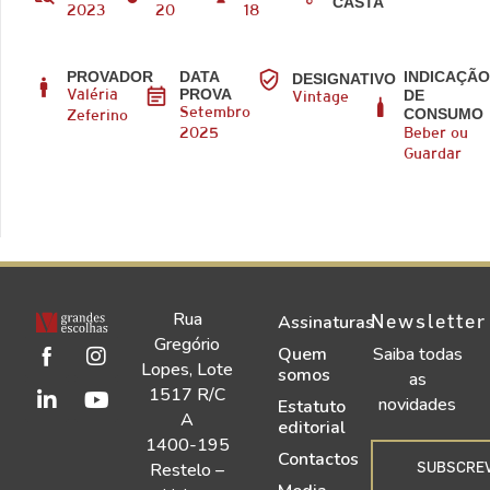
CASTA
2023
20
18
PROVADOR
DATA
INDICAÇÃ
DESIGNATIVO
PROVA
DE
Valéria
Vintage
CONSUMO
Setembro
Zeferino
2025
Beber ou
Guardar
Rua
Newsletter
Assinaturas
Gregório
Quem
Saiba todas
Lopes, Lote
somos
as
1517 R/C
novidades
Estatuto
A
editorial
1400-195
Contactos
SUBSCRE
Restelo –