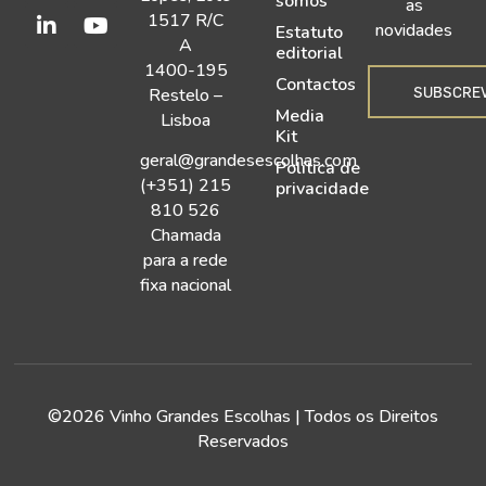
somos
as
1517 R/C
novidades
Estatuto
A
editorial
1400-195
Contactos
SUBSCRE
Restelo –
Media
Lisboa
Kit
geral@grandesescolhas.com
Política de
(+351) 215
privacidade
810 526
Chamada
para a rede
fixa nacional
©2026 Vinho Grandes Escolhas | Todos os Direitos
Reservados