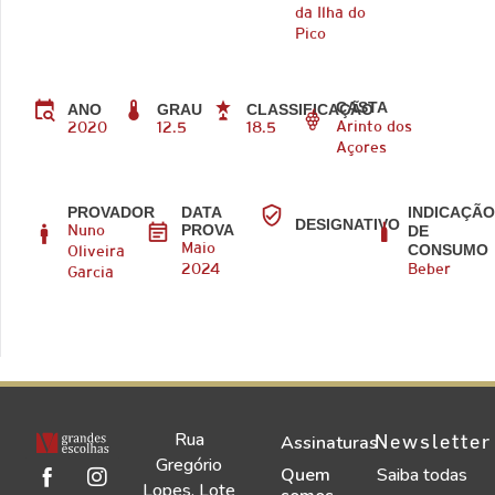
da Ilha do
Pico
CASTA
ANO
GRAU
CLASSIFICAÇÃO
Arinto dos
2020
12.5
18.5
Açores
PROVADOR
DATA
INDICAÇÃ
DESIGNATIVO
PROVA
DE
Nuno
CONSUMO
Maio
Oliveira
2024
Beber
Garcia
Rua
Newsletter
Assinaturas
Gregório
Quem
Saiba todas
Lopes, Lote