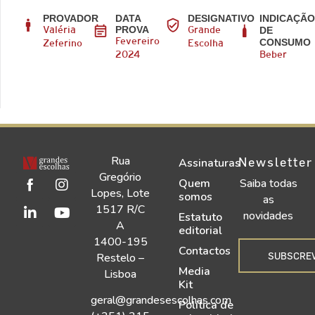
PROVADOR
DATA
DESIGNATIVO
INDICAÇÃ
PROVA
DE
Valéria
Grande
CONSUMO
Fevereiro
Zeferino
Escolha
2024
Beber
Rua
Newsletter
Assinaturas
Gregório
Quem
Saiba todas
Lopes, Lote
somos
as
1517 R/C
novidades
Estatuto
A
editorial
1400-195
Contactos
SUBSCRE
Restelo –
Media
Lisboa
Kit
geral@grandesescolhas.com
Política de