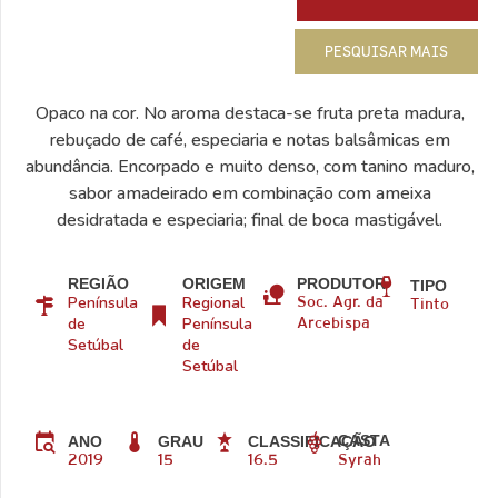
PESQUISAR MAIS
Opaco na cor. No aroma destaca-se fruta preta madura,
rebuçado de café, especiaria e notas balsâmicas em
abundância. Encorpado e muito denso, com tanino maduro,
sabor amadeirado em combinação com ameixa
desidratada e especiaria; final de boca mastigável.
REGIÃO
ORIGEM
PRODUTOR
TIPO
Península
Regional
Soc. Agr. da
Tinto
de
Península
Arcebispa
Setúbal
de
Setúbal
CASTA
ANO
GRAU
CLASSIFICAÇÃO
2019
15
16.5
Syrah