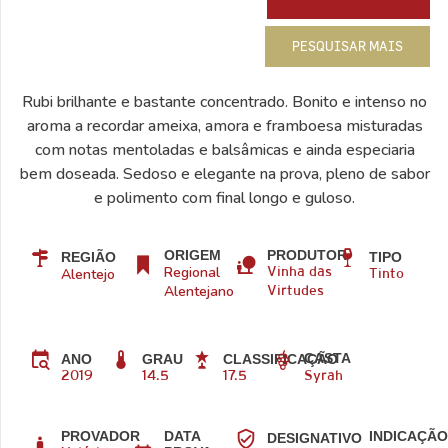
PESQUISAR MAIS
Rubi brilhante e bastante concentrado. Bonito e intenso no
aroma a recordar ameixa, amora e framboesa misturadas
com notas mentoladas e balsâmicas e ainda especiaria
bem doseada. Sedoso e elegante na prova, pleno de sabor
e polimento com final longo e guloso.
ORIGEM
PRODUTOR
REGIÃO
TIPO
Regional
Alentejo
Vinha das
Tinto
Alentejano
Virtudes
CASTA
ANO
GRAU
CLASSIFICAÇÃO
2019
14.5
17.5
Syrah
PROVADOR
DATA
INDICAÇÃ
DESIGNATIVO