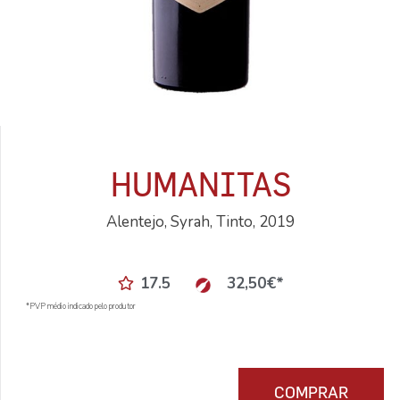
HUMANITAS
Alentejo, Syrah, Tinto, 2019
17.5
32,50
€
*
*PVP médio indicado pelo produtor
COMPRAR