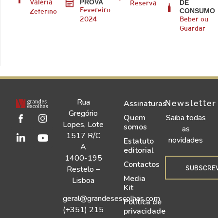
PROVA
DE
Valéria
Reserva
CONSUMO
Fevereiro
Zeferino
2024
Beber ou
Guardar
Rua
Newsletter
Assinaturas
Gregório
Quem
Saiba todas
Lopes, Lote
somos
as
1517 R/C
novidades
Estatuto
A
editorial
1400-195
Contactos
SUBSCRE
Restelo –
Media
Lisboa
Kit
geral@grandesescolhas.com
Política de
(+351) 215
privacidade