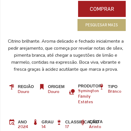
COMPRAR
PESQUISAR MAIS
Citrino brilhante. Aroma delicado e fechado inicialmente a
pedir arejamento, que começa por revelar notas de sílex,
pimenta branca, até chegar a sugestões de limão e
marmelo, contidas na expressão. Boca viva, vibrante e
fresca graças à acidez acutilante que marca a prova.
PRODUTOR
REGIÃO
ORIGEM
TIPO
Douro
Douro
Symington
Branco
Family
Estates
CASTA
ANO
GRAU
CLASSIFICAÇÃO
2024
14
17
Arinto