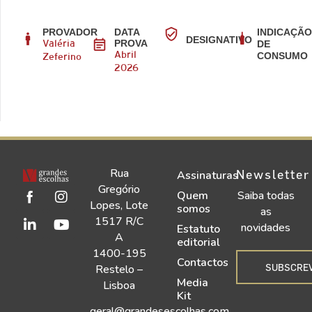
PROVADOR
DATA
INDICAÇÃ
DESIGNATIVO
PROVA
DE
Valéria
CONSUMO
Abril
Zeferino
2026
Rua
Newsletter
Assinaturas
Gregório
Quem
Saiba todas
Lopes, Lote
somos
as
1517 R/C
novidades
Estatuto
A
editorial
1400-195
Contactos
SUBSCRE
Restelo –
Media
Lisboa
Kit
geral@grandesescolhas.com