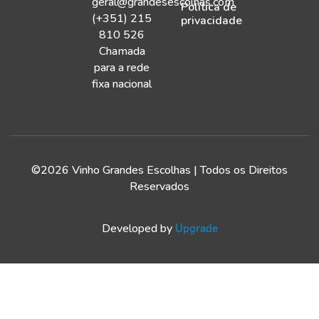
geral@grandesescolhas.com
Política de
(+351) 215
privacidade
810 526
Chamada
para a rede
fixa nacional
©2026 Vinho Grandes Escolhas | Todos os Direitos
Reservados
Developed by
Upgrade