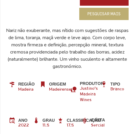
PESQUISAR MAIS
Nariz não exuberante, mas nítido com sugestões de raspas
de lima, toranja, maçã verde e leve aipo. Com corpo leve,
mostra firmeza e definição, percepção mineral, textura
cremosa providenciada pelo trabalho das borras, acidez
(naturalmente) brilhante. Um vinho suculento e altamente
gastronómico.
PRODUTOR
REGIÃO
ORIGEM
TIPO
Madeira
Madeirense
Justino's
Branco
Madeira
Wines
CASTA
ANO
GRAU
CLASSIFICAÇÃO
2022
11.5
17.5
Sercial