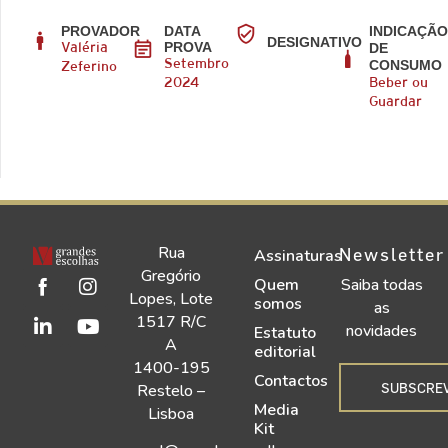
PROVADOR
DATA
INDICAÇÃ
DESIGNATIVO
PROVA
DE
Valéria
CONSUMO
Setembro
Zeferino
2024
Beber ou
Guardar
Rua
Newsletter
Assinaturas
Gregório
Quem
Saiba todas
Lopes, Lote
somos
as
1517 R/C
novidades
Estatuto
A
editorial
1400-195
Contactos
SUBSCRE
Restelo –
Media
Lisboa
Kit