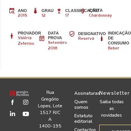
CASTA
ANO
GRAU
CLASSIFICAÇÃO
2015
12
17
Chardonnay
PROVADOR
DATA
INDICAÇÃ
DESIGNATIVO
PROVA
DE
Valéria
Reserva
CONSUMO
Setembro
Zeferino
2018
Beber
Rua
Newsletter
Assinaturas
Gregório
Quem
Saiba todas
Lopes, Lote
somos
as
1517 R/C
novidades
Estatuto
A
editorial
1400-195
Contactos