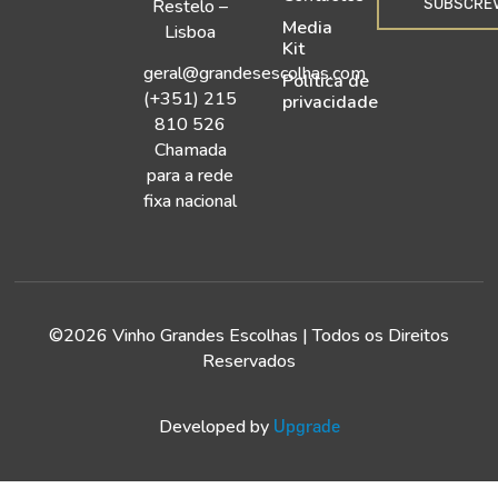
SUBSCRE
Restelo –
Media
Lisboa
Kit
geral@grandesescolhas.com
Política de
(+351) 215
privacidade
810 526
Chamada
para a rede
fixa nacional
©2026 Vinho Grandes Escolhas | Todos os Direitos
Reservados
Developed by
Upgrade