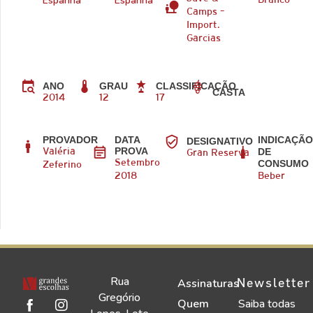
Espanha
Espanha
Branco
Camps –
Import.
Garcias
ANO
GRAU
CLASSIFICAÇÃO
CASTA
2014
12
17
PROVADOR
DATA
INDICAÇÃ
DESIGNATIVO
PROVA
DE
Valéria
Gran Reserva
CONSUMO
Setembro
Zeferino
2018
Beber
Rua
Newsletter
Assinaturas
Gregório
Quem
Saiba todas