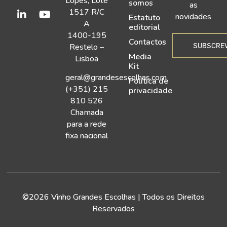
Lopes, Lote
somos
as
1517 R/C
novidades
Estatuto
A
editorial
1400-195
Contactos
SUBSCRE
Restelo –
Media
Lisboa
Kit
geral@grandesescolhas.com
Política de
(+351) 215
privacidade
810 526
Chamada
para a rede
fixa nacional
©2026 Vinho Grandes Escolhas | Todos os Direitos
Reservados