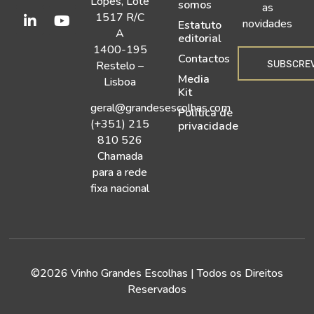
Lopes, Lote
somos
as
1517 R/C
novidades
Estatuto
A
editorial
1400-195
Contactos
SUBSCRE
Restelo –
Media
Lisboa
Kit
geral@grandesescolhas.com
Política de
(+351) 215
privacidade
810 526
Chamada
para a rede
fixa nacional
©2026 Vinho Grandes Escolhas | Todos os Direitos
Reservados