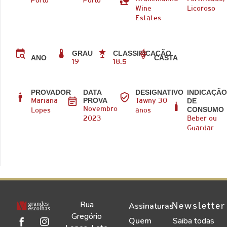
Porto
Porto
Wine
Licoroso
Estates
GRAU
CLASSIFICAÇÃO
CASTA
ANO
19
18.5
PROVADOR
DATA
DESIGNATIVO
INDICAÇÃ
PROVA
DE
Mariana
Tawny 30
CONSUMO
Novembro
Lopes
anos
2023
Beber ou
Guardar
Rua
Newsletter
Assinaturas
Gregório
Quem
Saiba todas