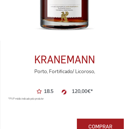
KRANEMANN
Porto, Fortificado/ Licoroso,
18.5
120,00
€
*
*PVP médio indicado pelo produtor
COMPRAR