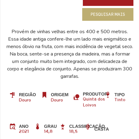
PESQUISAR MAIS
Provém de vinhas velhas entre os 400 e 500 metros.
Essa idade antiga confere-lhe um lado mais enigmático e
menos óbvio na fruta, com mais incidência de vegetal seco.
Na boca, sente-se a presença da madeira, mas a formar
um conjunto muito bem integrado, com delicadeza de
corpo e elegância de conjunto. Apenas se produziram 300
garrafas.
PRODUTOR
REGIÃO
ORIGEM
TIPO
Douro
Douro
Quinta dos
Tinto
Loivos
ANO
GRAU
CLASSIFICAÇÃO
CASTA
2021
14,8
18,5