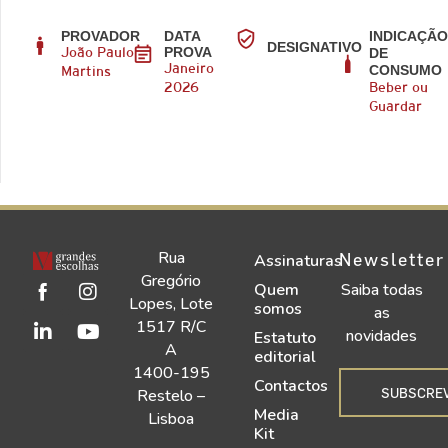
PROVADOR
DATA
INDICAÇÃ
DESIGNATIVO
PROVA
DE
João Paulo
CONSUMO
Janeiro
Martins
2026
Beber ou
Guardar
Rua
Newsletter
Assinaturas
Gregório
Quem
Saiba todas
Lopes, Lote
somos
as
1517 R/C
novidades
Estatuto
A
editorial
1400-195
Contactos
SUBSCRE
Restelo –
Media
Lisboa
Kit