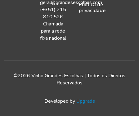
geral@grandesescolhas.com
Política de
(+351) 215
privacidade
810 526
Chamada
para a rede
fixa nacional
©2026 Vinho Grandes Escolhas | Todos os Direitos
Reservados
Developed by
Upgrade