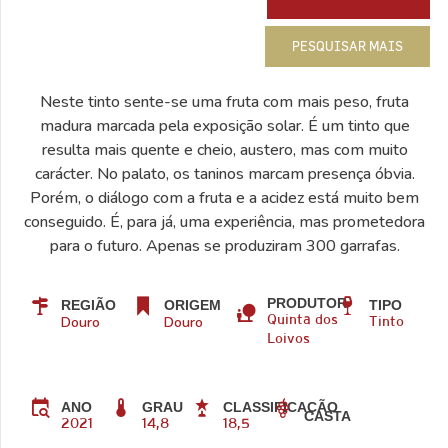
PESQUISAR MAIS
Neste tinto sente-se uma fruta com mais peso, fruta
madura marcada pela exposição solar. É um tinto que
resulta mais quente e cheio, austero, mas com muito
carácter. No palato, os taninos marcam presença óbvia.
Porém, o diálogo com a fruta e a acidez está muito bem
conseguido. É, para já, uma experiência, mas prometedora
para o futuro. Apenas se produziram 300 garrafas.
PRODUTOR
REGIÃO
ORIGEM
TIPO
Douro
Douro
Quinta dos
Tinto
Loivos
ANO
GRAU
CLASSIFICAÇÃO
CASTA
2021
14,8
18,5