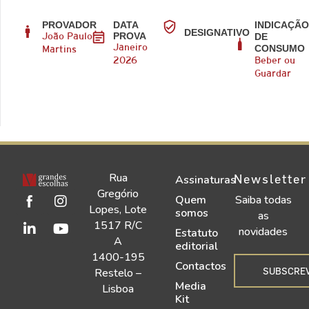
PROVADOR
DATA
INDICAÇÃ
DESIGNATIVO
PROVA
DE
João Paulo
CONSUMO
Janeiro
Martins
2026
Beber ou
Guardar
Rua
Newsletter
Assinaturas
Gregório
Quem
Saiba todas
Lopes, Lote
somos
as
1517 R/C
novidades
Estatuto
A
editorial
1400-195
Contactos
SUBSCRE
Restelo –
Media
Lisboa
Kit