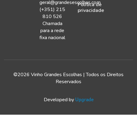
geral@grandesescolhas.com
Política de
(+351) 215
privacidade
810 526
Chamada
para a rede
fixa nacional
©2026 Vinho Grandes Escolhas | Todos os Direitos
Reservados
Developed by
Upgrade