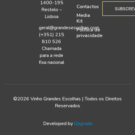
1400-195
Contactos
SUBSCRE
Restelo –
Media
Lisboa
Kit
geral@grandesescolhas.com
Política de
(+351) 215
privacidade
810 526
Chamada
para a rede
fixa nacional
©2026 Vinho Grandes Escolhas | Todos os Direitos
Reservados
Developed by
Upgrade