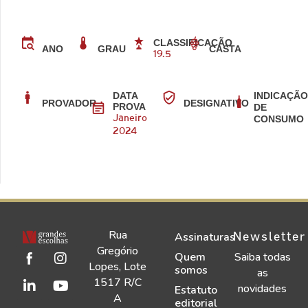
CLASSIFICAÇÃO
CASTA
ANO
GRAU
19.5
DATA
INDICAÇÃ
PROVADOR
DESIGNATIVO
PROVA
DE
CONSUMO
Janeiro
2024
Rua
Newsletter
Assinaturas
Gregório
Quem
Saiba todas
Lopes, Lote
somos
as
1517 R/C
novidades
Estatuto
A
editorial