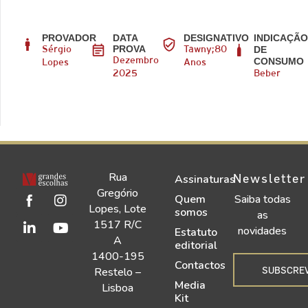
PROVADOR
DATA
DESIGNATIVO
INDICAÇÃ
PROVA
DE
Sérgio
Tawny;80
CONSUMO
Dezembro
Lopes
Anos
2025
Beber
Rua
Newsletter
Assinaturas
Gregório
Quem
Saiba todas
Lopes, Lote
somos
as
1517 R/C
novidades
Estatuto
A
editorial
1400-195
Contactos
SUBSCRE
Restelo –
Media
Lisboa
Kit