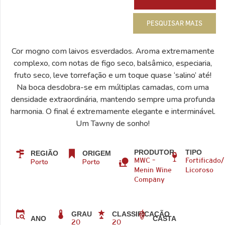
PESQUISAR MAIS
Cor mogno com laivos esverdados. Aroma extremamente
complexo, com notas de figo seco, balsâmico, especiaria,
fruto seco, leve torrefação e um toque quase ‘salino’ até!
Na boca desdobra-se em múltiplas camadas, com uma
densidade extraordinária, mantendo sempre uma profunda
harmonia. O final é extremamente elegante e interminável.
Um Tawny de sonho!
PRODUTOR
TIPO
REGIÃO
ORIGEM
Porto
Porto
MWC –
Fortificado/
Menin Wine
Licoroso
Company
GRAU
CLASSIFICAÇÃO
CASTA
ANO
20
20