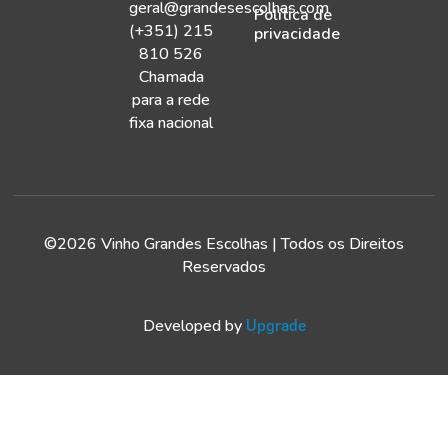
geral@grandesescolhas.com
Política de
(+351) 215
privacidade
810 526
Chamada
para a rede
fixa nacional
©2026 Vinho Grandes Escolhas | Todos os Direitos
Reservados
Developed by
Upgrade