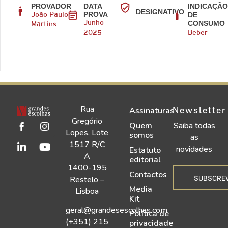
PROVADOR
DATA
INDICAÇÃ
DESIGNATIVO
PROVA
DE
João Paulo
CONSUMO
Junho
Martins
2025
Beber
Rua
Newsletter
Assinaturas
Gregório
Quem
Saiba todas
Lopes, Lote
somos
as
1517 R/C
novidades
Estatuto
A
editorial
1400-195
Contactos
SUBSCRE
Restelo –
Media
Lisboa
Kit
geral@grandesescolhas.com
Política de
(+351) 215
privacidade