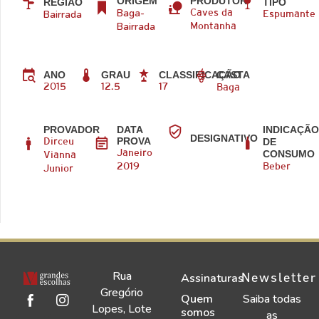
ORIGEM
PRODUTOR
REGIÃO
TIPO
Baga-
Bairrada
Caves da
Espumante
Bairrada
Montanha
CASTA
ANO
GRAU
CLASSIFICAÇÃO
2015
12.5
17
Baga
PROVADOR
DATA
INDICAÇÃ
DESIGNATIVO
PROVA
DE
Dirceu
CONSUMO
Janeiro
Vianna
2019
Beber
Junior
Rua
Newsletter
Assinaturas
Gregório
Quem
Saiba todas
Lopes, Lote
somos
as