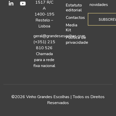
1517 R/C
novidades
Estatuto
A
editorial
1400-195
Contactos
SUBSCRE
Restelo –
Media
Lisboa
Kit
geral@grandesescolhas.com
Política de
(+351) 215
privacidade
810 526
Chamada
para a rede
fixa nacional
©2026 Vinho Grandes Escolhas | Todos os Direitos
Reservados