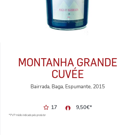
MONTANHA GRANDE
CUVÉE
Bairrada, Baga, Espumante, 2015
17
9,50
€
*
*PVP médio indicado pelo produtor