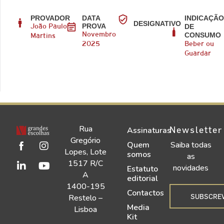
PROVADOR
DATA
INDICAÇÃ
DESIGNATIVO
PROVA
DE
João Paulo
CONSUMO
Novembro
Martins
2025
Beber ou
Guardar
Rua
Newsletter
Assinaturas
Gregório
Quem
Saiba todas
Lopes, Lote
somos
as
1517 R/C
novidades
Estatuto
A
editorial
1400-195
Contactos
SUBSCRE
Restelo –
Media
Lisboa
Kit