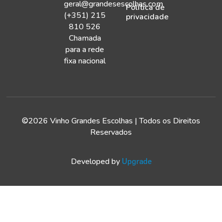
geral@grandesescolhas.com
Política de
(+351) 215
privacidade
810 526
Chamada
para a rede
fixa nacional
©2026 Vinho Grandes Escolhas | Todos os Direitos
Reservados
Developed by
Upgrade