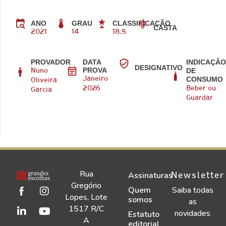
ANO
GRAU
CLASSIFICAÇÃO
CASTA
2021
14
18.5
PROVADOR
DATA
INDICAÇÃ
DESIGNATIVO
PROVA
DE
Nuno
CONSUMO
Janeiro
Oliveira
2026
Beber ou
Garcia
Guardar
Rua
Newsletter
Assinaturas
Gregório
Quem
Saiba todas
Lopes, Lote
somos
as
1517 R/C
novidades
Estatuto
A
editorial