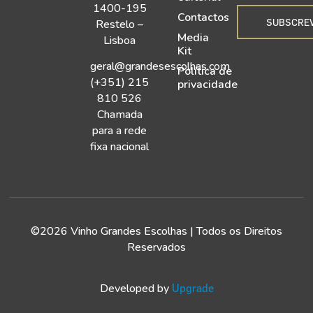
1400-195
Contactos
SUBSCRE
Restelo –
Media
Lisboa
Kit
geral@grandesescolhas.com
Política de
(+351) 215
privacidade
810 526
Chamada
para a rede
fixa nacional
©2026 Vinho Grandes Escolhas | Todos os Direitos
Reservados
Developed by
Upgrade