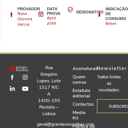
PROVADOR
DATA
INDICAÇÃ
DESIGNATIVO
PROVA
DE
Nuno
CONSUMO
Abril
Oliveira
2019
Beber
Garcia
Rua
Newsletter
Assinaturas
Gregório
Quem
Saiba todas
Lopes, Lote
somos
as
1517 R/C
novidades
Estatuto
A
editorial
1400-195
Contactos
SUBSCRE
Restelo –
Media
Lisboa
Kit
geral@grandesescolhas.com
Política de