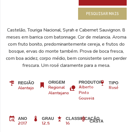
PESQUISAR MAIS
Castelão, Touriga Nacional, Syrah e Cabernet Sauvignon. 8
meses em barrica com batonnage. Cor de melancia. Aroma
com fruto bonito, predominantemente cereja, e frutos do
bosque, ervas do monte também. Prova de boca fresca,
com boa acidez, corpo médio, bem consistente sem perder
frescura. Um rosé claramente para a mesa.
ORIGEM
PRODUTOR
REGIÃO
TIPO
Regional
Alentejo
Alberto
Rosé
Alentejano
Pinto
Gouveia
ANO
GRAU
CLASSIFICAÇÃO
CASTA
2017
12.5
16