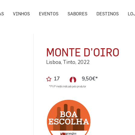
AS
VINHOS
EVENTOS
SABORES
DESTINOS
LO
MONTE D’OIRO
Lisboa, Tinto, 2022
17
9,50
€
*
*PVP médio indicado pelo produtor