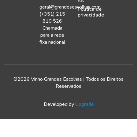
Kit
geral@grandesescolhas.com
Política de
(+351) 215
privacidade
810 526
Chamada
para a rede
fixa nacional
©2026 Vinho Grandes Escolhas | Todos os Direitos
Reservados
Developed by
Upgrade