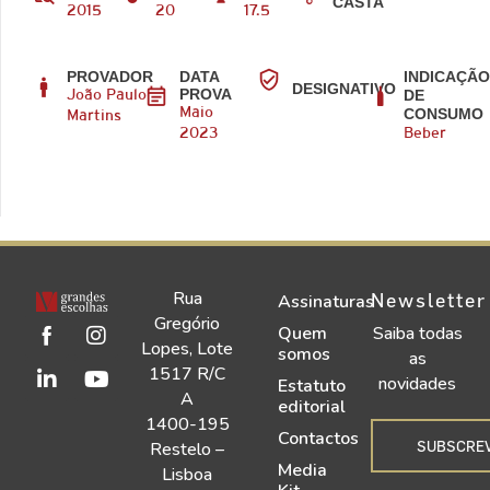
CASTA
2015
20
17.5
PROVADOR
DATA
INDICAÇÃ
DESIGNATIVO
PROVA
DE
João Paulo
CONSUMO
Maio
Martins
2023
Beber
Rua
Newsletter
Assinaturas
Gregório
Quem
Saiba todas
Lopes, Lote
somos
as
1517 R/C
novidades
Estatuto
A
editorial
1400-195
Contactos
SUBSCRE
Restelo –
Media
Lisboa