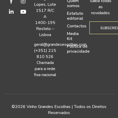
Quem
Saiba todas
Lopes, Lote
somos
as
1517 R/C
novidades
Estatuto
A
editorial
1400-195
Contactos
SUBSCRE
Restelo –
Media
Lisboa
Kit
geral@grandesescolhas.com
Política de
(+351) 215
privacidade
810 526
Chamada
para a rede
fixa nacional
©2026 Vinho Grandes Escolhas | Todos os Direitos
Reservados