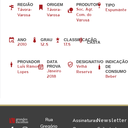
REGIÃO
ORIGEM
PRODUTOR
TIPO
Távora-
Távora-
Soc. Agr.
Espumante
Varosa
Varosa
Com. do
Varosa
ANO
GRAU
CLASSIFICAÇÃO
CASTA
2010
12.5
17.5
PROVADOR
DATA
DESIGNATIVO
INDICAÇÃ
PROVA
DE
Luís Ramos
Velha
CONSUMO
Janeiro
Lopes
Reserva
2018
Beber
Rua
Newsletter
Assinaturas
Gregório