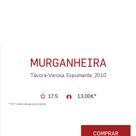
MURGANHEIRA
Távora-Varosa, Espumante, 2010
17.5
13,00
€
*
*PVP médio indicado pelo produtor
COMPRAR