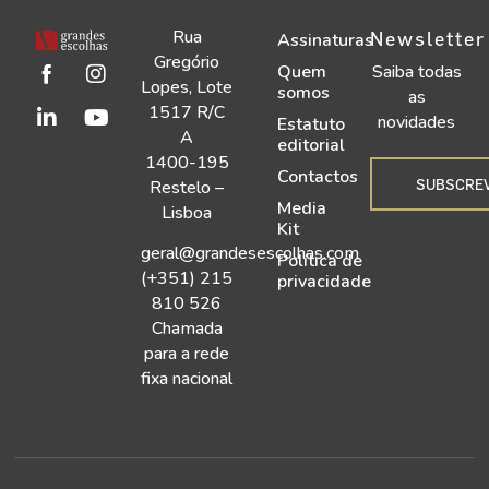
Rua
Newsletter
Assinaturas
Gregório
Quem
Saiba todas
Lopes, Lote
somos
as
1517 R/C
novidades
Estatuto
A
editorial
1400-195
Contactos
SUBSCRE
Restelo –
Media
Lisboa
Kit
geral@grandesescolhas.com
Política de
(+351) 215
privacidade
810 526
Chamada
para a rede
fixa nacional