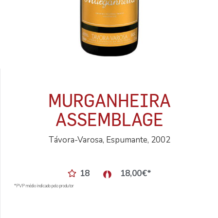
MURGANHEIRA
ASSEMBLAGE
Távora-Varosa, Espumante, 2002
18
18,00
€
*
*PVP médio indicado pelo produtor