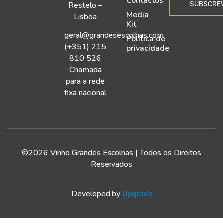
Contactos
SUBSCRE
Restelo –
Media
Lisboa
Kit
geral@grandesescolhas.com
Política de
(+351) 215
privacidade
810 526
Chamada
para a rede
fixa nacional
©2026 Vinho Grandes Escolhas | Todos os Direitos
Reservados
Developed by
Upgrade