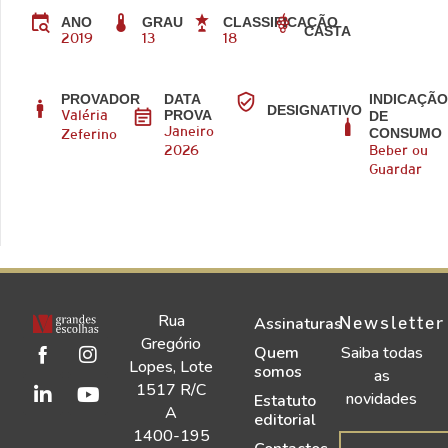
ANO
GRAU
CLASSIFICAÇÃO
CASTA
2019
13
18
PROVADOR
DATA
INDICAÇÃ
DESIGNATIVO
PROVA
DE
Valéria
CONSUMO
Janeiro
Zeferino
2026
Beber ou
Guardar
Rua
Newsletter
Assinaturas
Gregório
Quem
Saiba todas
Lopes, Lote
somos
as
1517 R/C
novidades
Estatuto
A
editorial
1400-195