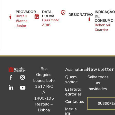
PROVADOR
DATA
INDICAÇÃ
DESIGNATIVO
PROVA
DE
Dirceu
CONSUMO
Dezembro
Vianna
2018
Beber ou
Junior
Guardar
Rua
Newsletter
Assinaturas
Gregório
Quem
Saiba todas
Lopes, Lote
somos
as
1517 R/C
novidades
Estatuto
A
editorial
1400-195
Contactos
SUBSCRE
Restelo –
Media
Lisboa
Kit