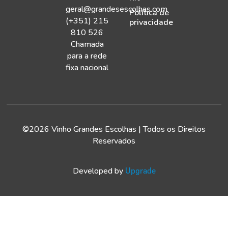
geral@grandesescolhas.com
Política de
(+351) 215
privacidade
810 526
Chamada
para a rede
fixa nacional
©2026 Vinho Grandes Escolhas | Todos os Direitos
Reservados
Developed by
Upgrade