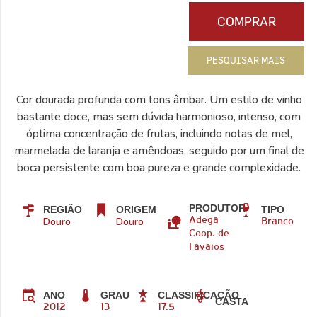
COMPRAR
PESQUISAR MAIS
Cor dourada profunda com tons âmbar. Um estilo de vinho
bastante doce, mas sem dúvida harmonioso, intenso, com
óptima concentração de frutas, incluindo notas de mel,
marmelada de laranja e amêndoas, seguido por um final de
boca persistente com boa pureza e grande complexidade.
PRODUTOR
REGIÃO
ORIGEM
TIPO
Douro
Douro
Adega
Branco
Coop. de
Favaios
ANO
GRAU
CLASSIFICAÇÃO
CASTA
2012
13
17.5