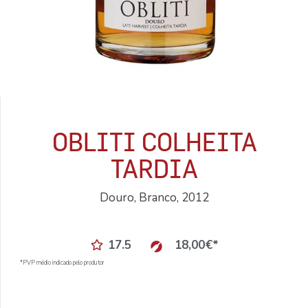
OBLITI COLHEITA
TARDIA
Douro, Branco, 2012
17.5
18,00
€
*
*PVP médio indicado pelo produtor