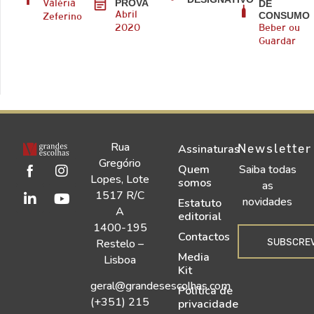
PROVA
DE
Valéria
CONSUMO
Abril
Zeferino
2020
Beber ou
Guardar
Rua
Newsletter
Assinaturas
Gregório
Quem
Saiba todas
Lopes, Lote
somos
as
1517 R/C
novidades
Estatuto
A
editorial
1400-195
Contactos
SUBSCRE
Restelo –
Media
Lisboa
Kit
geral@grandesescolhas.com
Política de
(+351) 215
privacidade