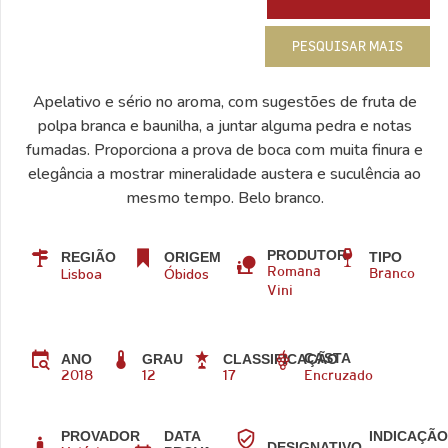
PESQUISAR MAIS
Apelativo e sério no aroma, com sugestões de fruta de
polpa branca e baunilha, a juntar alguma pedra e notas
fumadas. Proporciona a prova de boca com muita finura e
elegância a mostrar mineralidade austera e suculência ao
mesmo tempo. Belo branco.
PRODUTOR
REGIÃO
ORIGEM
TIPO
Lisboa
Óbidos
Romana
Branco
Vini
CASTA
ANO
GRAU
CLASSIFICAÇÃO
2018
12
17
Encruzado
PROVADOR
DATA
INDICAÇÃ
DESIGNATIVO