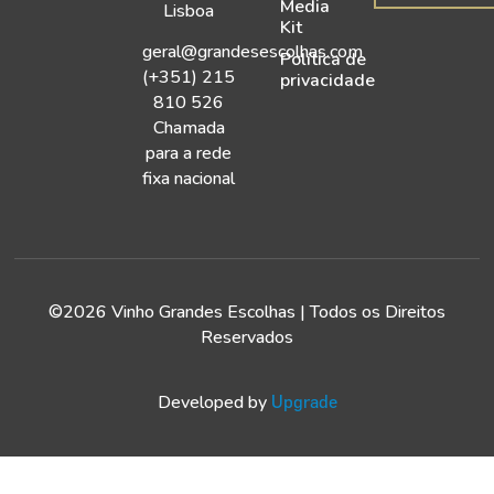
Media
Lisboa
Kit
geral@grandesescolhas.com
Política de
(+351) 215
privacidade
810 526
Chamada
para a rede
fixa nacional
©2026 Vinho Grandes Escolhas | Todos os Direitos
Reservados
Developed by
Upgrade