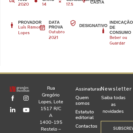
CASTA
2020
14
17.5
PROVADOR
DATA
INDICAÇÃ
DESIGNATIVO
PROVA
DE
Luís Ramos
CONSUMO
Outubro
Lopes
2021
Beber ou
Guardar
Rua
Newsletter
Assinaturas
Gregório
Quem
Saiba todas
Lopes, Lote
somos
as
1517 R/C
novidades
Estatuto
A
editorial
1400-195
Contactos
SUBSCRE
Restelo –