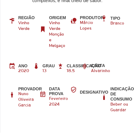
complexos, e final cheio de sabor.
REGIÃO
ORIGEM
PRODUTOR
TIPO
Vinho
Vinho
Márcio
Branco
Verde
Verde
Lopes
Monção
e
Melgaço
CASTA
ANO
GRAU
CLASSIFICAÇÃO
2020
13
18.5
Alvarinho
PROVADOR
DATA
INDICAÇÃ
DESIGNATIVO
PROVA
DE
Nuno
CONSUMO
Fevereiro
Oliveira
2024
Beber ou
Garcia
Guardar