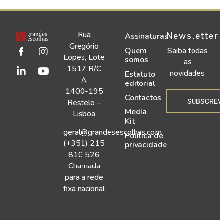
Rua
Newsletter
Assinaturas
Gregório
Quem
Saiba todas
Lopes, Lote
somos
as
1517 R/C
novidades
Estatuto
A
editorial
1400-195
Contactos
SUBSCRE
Restelo –
Media
Lisboa
Kit
geral@grandesescolhas.com
Política de
(+351) 215
privacidade
810 526
Chamada
para a rede
fixa nacional