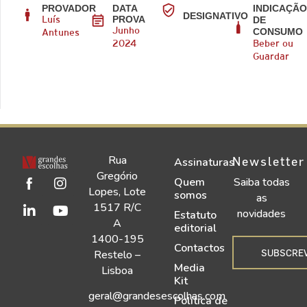
PROVADOR
DATA
INDICAÇÃ
DESIGNATIVO
PROVA
DE
Luís
CONSUMO
Junho
Antunes
2024
Beber ou
Guardar
Rua
Newsletter
Assinaturas
Gregório
Quem
Saiba todas
Lopes, Lote
somos
as
1517 R/C
novidades
Estatuto
A
editorial
1400-195
Contactos
SUBSCRE
Restelo –
Media
Lisboa
Kit
geral@grandesescolhas.com
Política de