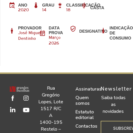
ANO
GRAU
CLASSIFICAÇÃO
CASTA
2020
14
18
PROVADOR
DATA
INDICAÇÃ
DESIGNATIVO
PROVA
DE
José Miguel
CONSUMO
Março
Dentinho
2026
Rua
Newsletter
Assinaturas
Gregório
Quem
Saiba todas
Lopes, Lote
somos
as
1517 R/C
novidades
Estatuto
A
editorial
1400-195
Contactos
SUBSCRE
Restelo –