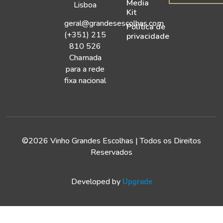
Media
Lisboa
Kit
geral@grandesescolhas.com
Política de
(+351) 215
privacidade
810 526
Chamada
para a rede
fixa nacional
©2026 Vinho Grandes Escolhas | Todos os Direitos
Reservados
Developed by
Upgrade