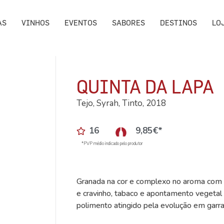
AS
VINHOS
EVENTOS
SABORES
DESTINOS
LO
QUINTA DA LAPA
Tejo, Syrah, Tinto, 2018
16
9,85
€
*
*PVP médio indicado pelo produtor
Granada na cor e complexo no aroma com 
e cravinho, tabaco e apontamento vegetal
polimento atingido pela evolução em garra