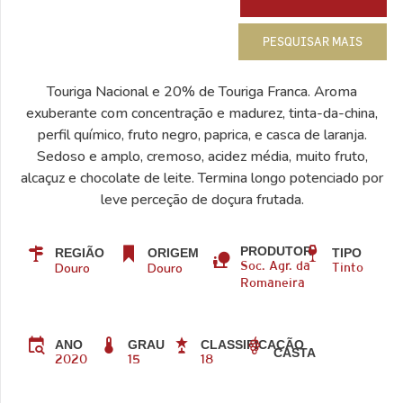
PESQUISAR MAIS
Touriga Nacional e 20% de Touriga Franca. Aroma
exuberante com concentração e madurez, tinta-da-china,
perfil químico, fruto negro, paprica, e casca de laranja.
Sedoso e amplo, cremoso, acidez média, muito fruto,
alcaçuz e chocolate de leite. Termina longo potenciado por
leve perceção de doçura frutada.
PRODUTOR
REGIÃO
ORIGEM
TIPO
Douro
Douro
Soc. Agr. da
Tinto
Romaneira
ANO
GRAU
CLASSIFICAÇÃO
CASTA
2020
15
18