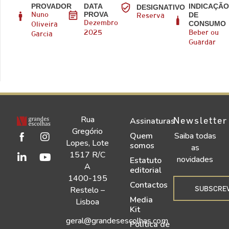
PROVADOR
DATA
INDICAÇÃ
DESIGNATIVO
PROVA
DE
Nuno
Reserva
CONSUMO
Dezembro
Oliveira
2025
Beber ou
Garcia
Guardar
Rua
Newsletter
Assinaturas
Gregório
Quem
Saiba todas
Lopes, Lote
somos
as
1517 R/C
novidades
Estatuto
A
editorial
1400-195
Contactos
SUBSCRE
Restelo –
Media
Lisboa
Kit
geral@grandesescolhas.com
Política de