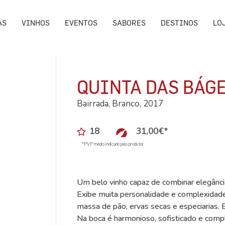
AS
VINHOS
EVENTOS
SABORES
DESTINOS
LO
QUINTA DAS BÁGE
Bairrada, Branco, 2017
18
31,00
€
*
*PVP médio indicado pelo produtor
Um belo vinho capaz de combinar elegânci
Exibe muita personalidade e complexidade a
massa de pão, ervas secas e especiarias. Es
Na boca é harmonioso, sofisticado e compl