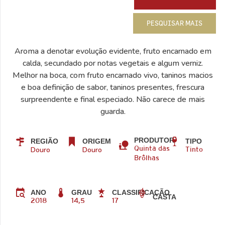
PESQUISAR MAIS
Aroma a denotar evolução evidente, fruto encarnado em
calda, secundado por notas vegetais e algum verniz.
Melhor na boca, com fruto encarnado vivo, taninos macios
e boa definição de sabor, taninos presentes, frescura
surpreendente e final especiado. Não carece de mais
guarda.
PRODUTOR
REGIÃO
ORIGEM
TIPO
Douro
Douro
Quinta das
Tinto
Brôlhas
ANO
GRAU
CLASSIFICAÇÃO
CASTA
2018
14,5
17