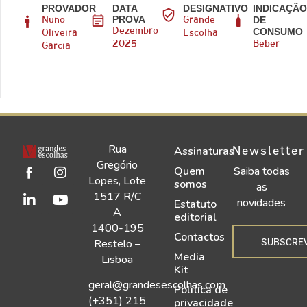
PROVADOR
DATA
DESIGNATIVO
INDICAÇÃ
PROVA
DE
Nuno
Grande
CONSUMO
Dezembro
Oliveira
Escolha
2025
Beber
Garcia
Rua
Newsletter
Assinaturas
Gregório
Quem
Saiba todas
Lopes, Lote
somos
as
1517 R/C
novidades
Estatuto
A
editorial
1400-195
Contactos
SUBSCRE
Restelo –
Media
Lisboa
Kit
geral@grandesescolhas.com
Política de
(+351) 215
privacidade