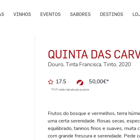
AS
VINHOS
EVENTOS
SABORES
DESTINOS
LO
QUINTA DAS CAR
Douro, Tinta Francisca, Tinto, 2020
17.5
50,00
€
*
*PVP médio indicado pelo produtor
Frutos do bosque e vermelhos, terra húmi
uma certa serenidade. Rosas secas, especi
equilibrado, taninos finos e suaves, muita 
com grande frescura e serenidade. Pede c