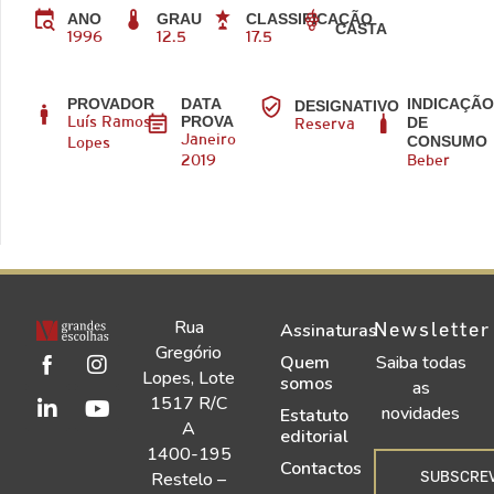
ANO
GRAU
CLASSIFICAÇÃO
CASTA
1996
12.5
17.5
PROVADOR
DATA
INDICAÇÃ
DESIGNATIVO
PROVA
DE
Luís Ramos
Reserva
CONSUMO
Janeiro
Lopes
2019
Beber
Rua
Newsletter
Assinaturas
Gregório
Quem
Saiba todas
Lopes, Lote
somos
as
1517 R/C
novidades
Estatuto
A
editorial
1400-195
Contactos
SUBSCRE
Restelo –