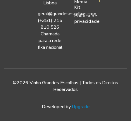
Media
Lisboa
Kit
geral@grandesescolhas.com
Política de
(+351) 215
privacidade
810 526
Chamada
para a rede
fixa nacional
©2026 Vinho Grandes Escolhas | Todos os Direitos
Reservados
Developed by
Upgrade