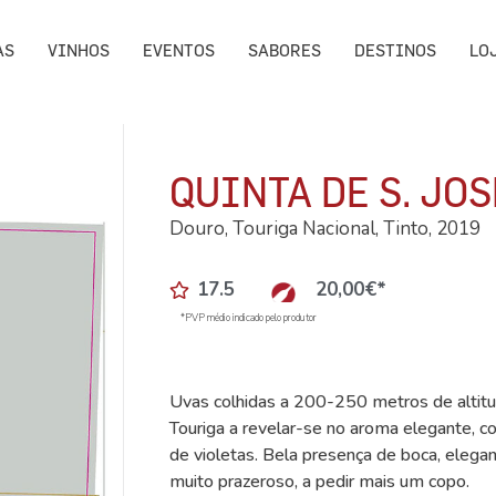
AS
VINHOS
EVENTOS
SABORES
DESTINOS
LO
QUINTA DE S. JOS
Douro, Touriga Nacional, Tinto, 2019
17.5
20,00
€
*
*PVP médio indicado pelo produtor
Uvas colhidas a 200-250 metros de altitu
Touriga a revelar-se no aroma elegante, c
de violetas. Bela presença de boca, elegan
muito prazeroso, a pedir mais um copo.