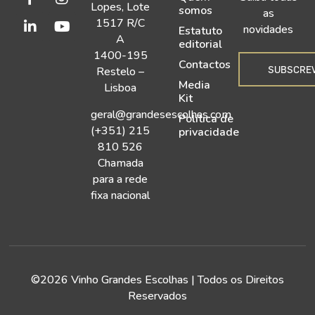
Lopes, Lote
somos
as
1517 R/C
novidades
Estatuto
A
editorial
1400-195
Contactos
SUBSCRE
Restelo –
Media
Lisboa
Kit
geral@grandesescolhas.com
Política de
(+351) 215
privacidade
810 526
Chamada
para a rede
fixa nacional
©2026 Vinho Grandes Escolhas | Todos os Direitos
Reservados