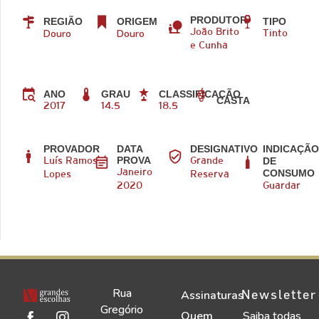
PRODUTOR
REGIÃO
ORIGEM
TIPO
Douro
Douro
João Brito
Tinto
e Cunha
ANO
GRAU
CLASSIFICAÇÃO
CASTA
2017
14.5
18.5
PROVADOR
DATA
DESIGNATIVO
INDICAÇÃ
PROVA
DE
Luís Ramos
Grande
CONSUMO
Janeiro
Lopes
Reserva
2020
Guardar
Rua
Newsletter
Assinaturas
Gregório
Quem
Saiba todas