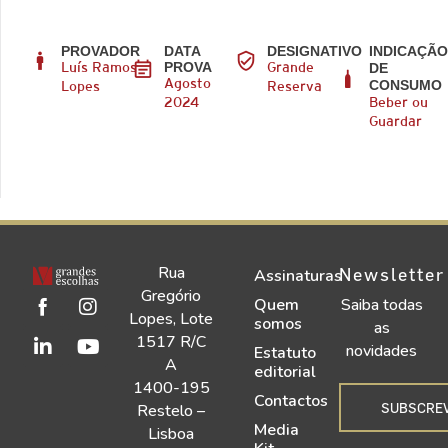
PROVADOR
DATA
DESIGNATIVO
INDICAÇÃ
PROVA
DE
Luís Ramos
Grande
CONSUMO
Agosto
Lopes
Reserva
2024
Beber ou
Guardar
Rua
Newsletter
Assinaturas
Gregório
Quem
Saiba todas
Lopes, Lote
somos
as
1517 R/C
novidades
Estatuto
A
editorial
1400-195
Contactos
SUBSCRE
Restelo –
Media
Lisboa