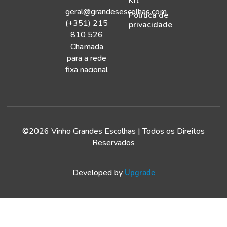
Kit
geral@grandesescolhas.com
Política de
(+351) 215
privacidade
810 526
Chamada
para a rede
fixa nacional
©2026 Vinho Grandes Escolhas | Todos os Direitos
Reservados
Developed by
Upgrade