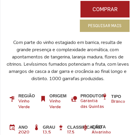
COMPRAR
PESQUISAR MAIS
Com parte do vinho estagiado em barrica, resulta de
grande presença e complexidade aromática, com
apontamentos de tangerina, laranja madura, flores de
citrinos. Levíssimos fumados potenciam a fruta, com leves
amargos de casca a dar garra e crocância ao final longo e
distinto. 1000 garrafas produzidas.
REGIÃO
ORIGEM
PRODUTOR
TIPO
Vinho
Vinho
Garantia
Branco
Verde
Verde
das Quintas
CASTA
ANO
GRAU
CLASSIFICAÇÃO
2020
13.5
17.5
Alvarinho