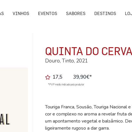
AS
VINHOS
EVENTOS
SABORES
DESTINOS
LO
QUINTA DO CERV
Douro, Tinto, 2021
17,5
39,90
€
*
*PVP médio indicado pelo produtor
Touriga Franca, Sousão, Touriga Nacional e 
cor e complexo no aroma a revelar fruta 
um apontamento vegetal e balsâmico. Deci
ligeiramente rugoso a dar garra.