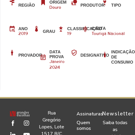
ORIGEM
REGIÃO
PRODUTOR
TIPO
Douro
CASTA
ANO
CLASSIFICAÇÃO
GRAU
2019
19
Touriga Nacional
DATA
INDICAÇÃ
PROVADOR
DESIGNATIVO
PROVA
DE
CONSUMO
Janeiro
2024
Rua
Newsletter
Assinaturas
Gregório
Quem
Saiba todas
Lopes, Lote
somos
as
1517 R/C