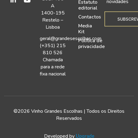
novidades
Estatuto
A
editorial
1400-195
Contactos
SUBSCRE
Restelo –
Media
Lisboa
Kit
geral@grandesescolhas.com
Política de
(+351) 215
privacidade
810 526
Chamada
para a rede
fixa nacional
©2026 Vinho Grandes Escolhas | Todos os Direitos
Reservados
Developed by
Upgrade