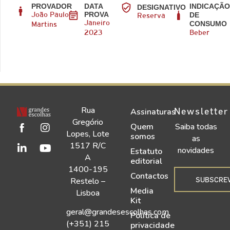
PROVADOR
DATA
INDICAÇÃ
DESIGNATIVO
PROVA
DE
João Paulo
Reserva
CONSUMO
Janeiro
Martins
2023
Beber
Rua
Newsletter
Assinaturas
Gregório
Quem
Saiba todas
Lopes, Lote
somos
as
1517 R/C
novidades
Estatuto
A
editorial
1400-195
Contactos
SUBSCRE
Restelo –
Media
Lisboa
Kit
geral@grandesescolhas.com
Política de
(+351) 215
privacidade