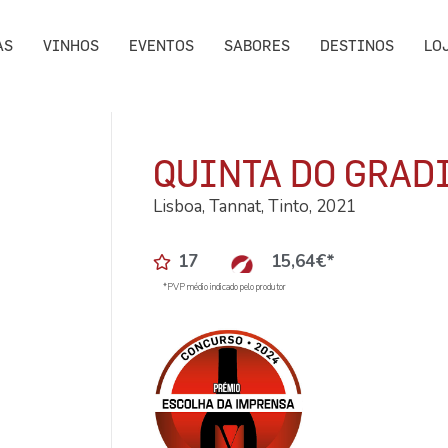
AS
VINHOS
EVENTOS
SABORES
DESTINOS
LO
QUINTA DO GRAD
Lisboa, Tannat, Tinto, 2021
17
15,64
€
*
*PVP médio indicado pelo produtor