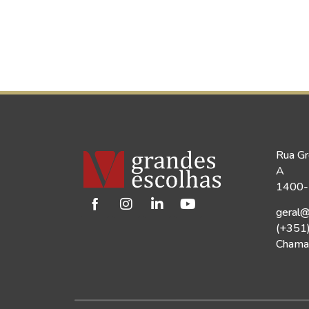
Rua Gr
A
1400-1
geral@
(+351
Chamad