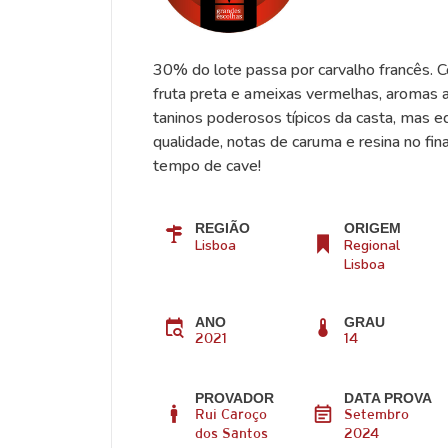
30% do lote passa por carvalho francês. Co
fruta preta e ameixas vermelhas, aromas a
taninos poderosos típicos da casta, mas eq
qualidade, notas de caruma e resina no fin
tempo de cave!
REGIÃO
ORIGEM
Lisboa
Regional
Lisboa
ANO
GRAU
2021
14
PROVADOR
DATA PROVA
Rui Caroço
Setembro
dos Santos
2024