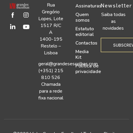
Rua
Newsletter
Assinaturas
Gregório
Quem
Saiba todas
Lopes, Lote
somos
as
1517 R/C
novidades
Estatuto
A
editorial
1400-195
Contactos
SUBSCRE
Restelo –
Media
Lisboa
Kit
geral@grandesescolhas.com
Política de
(+351) 215
privacidade
810 526
Chamada
para a rede
fixa nacional