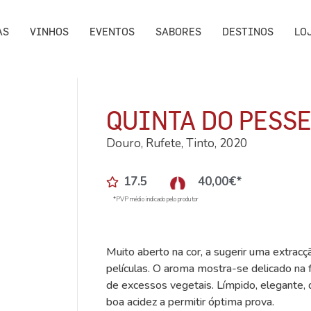
AS
VINHOS
EVENTOS
SABORES
DESTINOS
LO
QUINTA DO PESS
Douro, Rufete, Tinto, 2020
17.5
40,00
€
*
*PVP médio indicado pelo produtor
Muito aberto na cor, a sugerir uma extra
películas. O aroma mostra-se delicado na 
de excessos vegetais. Límpido, elegante, d
boa acidez a permitir óptima prova.