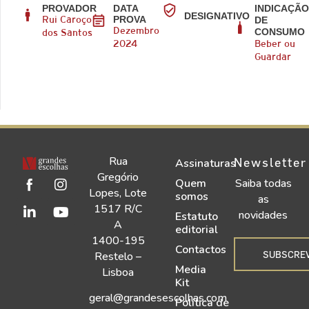
PROVADOR
DATA
INDICAÇÃ
DESIGNATIVO
PROVA
DE
Rui Caroço
CONSUMO
Dezembro
dos Santos
2024
Beber ou
Guardar
Rua
Newsletter
Assinaturas
Gregório
Quem
Saiba todas
Lopes, Lote
somos
as
1517 R/C
novidades
Estatuto
A
editorial
1400-195
Contactos
SUBSCRE
Restelo –
Media
Lisboa
Kit
geral@grandesescolhas.com
Política de