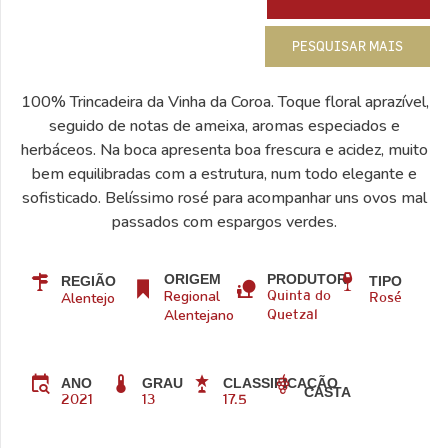
PESQUISAR MAIS
100% Trincadeira da Vinha da Coroa. Toque floral aprazível,
seguido de notas de ameixa, aromas especiados e
herbáceos. Na boca apresenta boa frescura e acidez, muito
bem equilibradas com a estrutura, num todo elegante e
sofisticado. Belíssimo rosé para acompanhar uns ovos mal
passados com espargos verdes.
ORIGEM
PRODUTOR
REGIÃO
TIPO
Regional
Alentejo
Quinta do
Rosé
Alentejano
Quetzal
ANO
GRAU
CLASSIFICAÇÃO
CASTA
2021
13
17.5