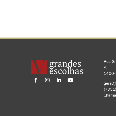
Rua Gr
A
1400-1
geral@
(+351
Chamad