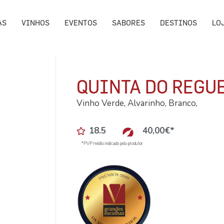
AS
VINHOS
EVENTOS
SABORES
DESTINOS
LO
QUINTA DO REGU
Vinho Verde, Alvarinho, Branco,
18.5
40,00
€
*
*PVP médio indicado pelo produtor