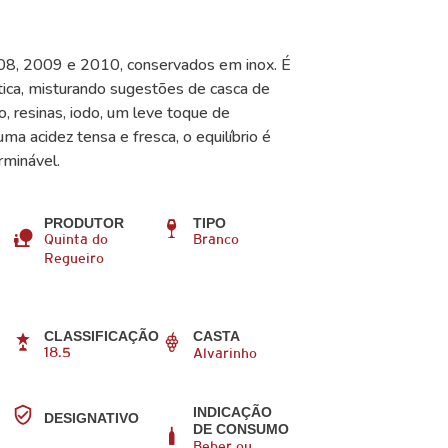
008, 2009 e 2010, conservados em inox. É
ca, misturando sugestões de casca de
o, resinas, iodo, um leve toque de
ma acidez tensa e fresca, o equilíbrio é
erminável.
PRODUTOR
TIPO
Quinta do
Branco
Regueiro
CLASSIFICAÇÃO
CASTA
18.5
Alvarinho
INDICAÇÃO
DESIGNATIVO
DE CONSUMO
Beber ou