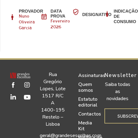
PROVADOR
DATA
INDICAÇÃ
DESIGNATIVO
PROVA
DE
Nuno
CONSUMO
Fevereiro
Oliveira
2026
Garcia
Rua
Newsletter
Assinaturas
Gregório
Quem
Saiba todas
Lopes, Lote
somos
as
1517 R/C
novidades
Estatuto
A
editorial
1400-195
Contactos
SUBSCRE
Restelo –
Media
Lisboa
Kit
geral@grandesescolhas.com
Política de