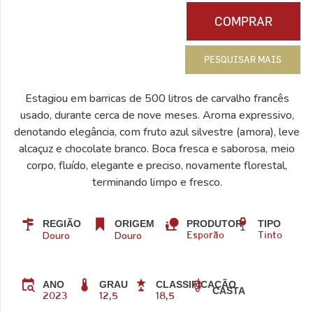
COMPRAR
PESQUISAR MAIS
Estagiou em barricas de 500 litros de carvalho francês
usado, durante cerca de nove meses. Aroma expressivo,
denotando elegância, com fruto azul silvestre (amora), leve
alcaçuz e chocolate branco. Boca fresca e saborosa, meio
corpo, fluído, elegante e preciso, novamente florestal,
terminando limpo e fresco.
REGIÃO
ORIGEM
PRODUTOR
TIPO
Douro
Douro
Esporão
Tinto
ANO
GRAU
CLASSIFICAÇÃO
CASTA
2023
12,5
18,5