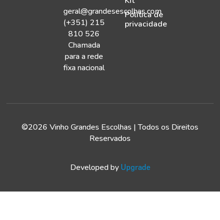
Kit
geral@grandesescolhas.com
Política de
(+351) 215
privacidade
810 526
Chamada
para a rede
fixa nacional
©2026 Vinho Grandes Escolhas | Todos os Direitos
Reservados
Developed by
Upgrade