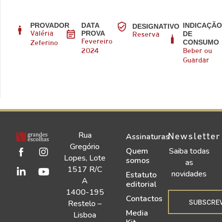
PROVADOR
DATA
INDICAÇÃ
DESIGNATIVO
PROVA
DE
Valéria
Reserva
CONSUMO
Fevereiro
Zeferino
2024
Beber ou
Guardar
Rua
Newsletter
Assinaturas
Gregório
Quem
Saiba todas
Lopes, Lote
somos
as
1517 R/C
novidades
Estatuto
A
editorial
1400-195
Contactos
SUBSCRE
Restelo –
Media
Lisboa