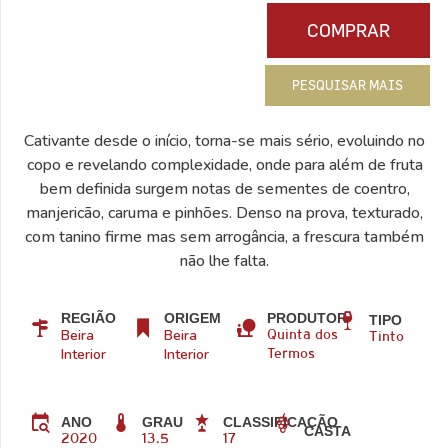
COMPRAR
PESQUISAR MAIS
Cativante desde o início, torna-se mais sério, evoluindo no
copo e revelando complexidade, onde para além de fruta
bem definida surgem notas de sementes de coentro,
manjericão, caruma e pinhões. Denso na prova, texturado,
com tanino firme mas sem arrogância, a frescura também
não lhe falta.
REGIÃO
ORIGEM
PRODUTOR
TIPO
Beira
Beira
Quinta dos
Tinto
Interior
Interior
Termos
ANO
GRAU
CLASSIFICAÇÃO
CASTA
2020
13.5
17