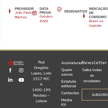
PROVADOR
DATA
INDICAÇÃ
DESIGNATIVO
PROVA
DE
João Paulo
CONSUMO
Outubro
Martins
2022
Beber ou
Guardar
Rua
Newsletter
Assinaturas
Gregório
Quem
Saiba todas
Lopes, Lote
somos
as
1517 R/C
novidades
Estatuto
A
editorial
1400-195
Contactos
SUBSCRE
Restelo –
Media
Lisboa
Kit