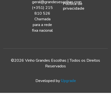
geral@grandesescolhas.com
Política de
(+351) 215
privacidade
810 526
Chamada
para a rede
fixa nacional
©2026 Vinho Grandes Escolhas | Todos os Direitos
Reservados
Developed by
Upgrade